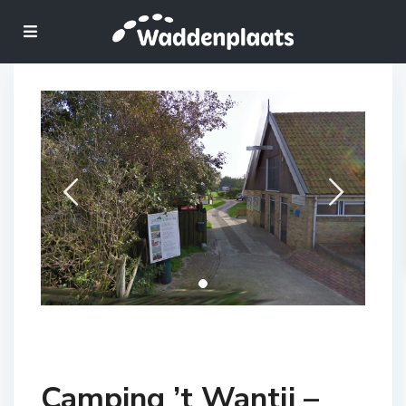
Camping ’t Wantij –