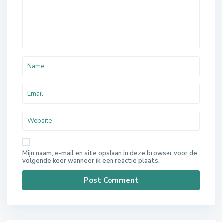
Mijn naam, e-mail en site opslaan in deze browser voor de
volgende keer wanneer ik een reactie plaats.