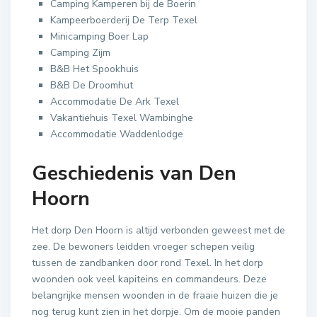
Camping Kamperen bij de Boerin
Kampeerboerderij De Terp Texel
Minicamping Boer Lap
Camping Zijm
B&B Het Spookhuis
B&B De Droomhut
Accommodatie De Ark Texel
Vakantiehuis Texel Wambinghe
Accommodatie Waddenlodge
Geschiedenis van Den
Hoorn
Het dorp Den Hoorn is altijd verbonden geweest met de
zee. De bewoners leidden vroeger schepen veilig
tussen de zandbanken door rond Texel. In het dorp
woonden ook veel kapiteins en commandeurs. Deze
belangrijke mensen woonden in de fraaie huizen die je
nog terug kunt zien in het dorpje. Om de mooie panden