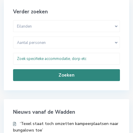
Verder zoeken
Eilanden
Aantal personen
Zoeken
Nieuws vanaf de Wadden
‘Texel staat toch omzetten kampeerplaatsen naar
bungalows toe’