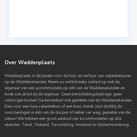
Over Waddenplaats
Waddenplaats is dé plaats voor de huur en verhuur van vakantiehuizen
op de Waddeneilanden. Neem nu rechtstreeks contact op met de
eigenaar van een accommodatie op één van de Waddeneilanden en
boek ook direct bij de eigenaar. Geen bemiddelingsbijdrage, geen
verborgen kosten! Ga binnenkort ook genieten van de Waddeneilanden.
Kies voor een luxe vakantiehuis of een knus chalet. Juist dichtbij de
voorzieningen in één van de dorpen of lekker ver weg, genieten van de
natuur! We hebben een groot aanbod van accommodaties op alle
eilanden: Texel, Vlieland, Terschelling, Ameland en Schiermonnikoog .