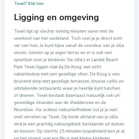
Texel? Klik hier
Ligging en omgeving
Texel ligt op slechts twintig minuten varen met de
veerboot van het vasteland. Toch voel je je direct echt
ver van huis. Je kunt bijna vanaf de voordeur van je villa
vissen, zonnen op je eigen terras en er is ook een
speeltuin voor je kinderen. De villa’s in Landal Beach
Park Texel liggen vlak bij De Koog, een echt
vakantiedorp met een gezellige sfeer. De Koog is een
bruisend dorp met gezellige terrassen, knusse cafés en
uitstekende restaurants waar je heerlijk kunt lunchen
of dineren. Texel bestaat daarnaast natuurlijk ook uit
geweldige stranden aan de Waddenzee en de
Noordzee. Als actieve natuurliefhebber zul je je niet
snel vervelen op Texel. Op korte afstand van je villa
vind je een prachtig natuurgebied, bestaande uit duinen
en bossen. Op slechts 15 minuten loopafstand ben je al
op het strand, wat erg fijn is met kleine kinderen.