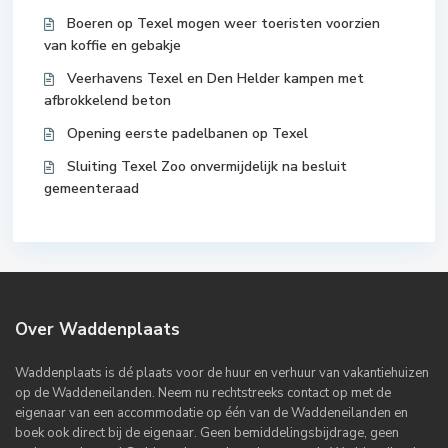
Boeren op Texel mogen weer toeristen voorzien
van koffie en gebakje
Veerhavens Texel en Den Helder kampen met
afbrokkelend beton
Opening eerste padelbanen op Texel
Sluiting Texel Zoo onvermijdelijk na besluit
gemeenteraad
Over Waddenplaats
Waddenplaats is dé plaats voor de huur en verhuur van vakantiehuizen
op de Waddeneilanden. Neem nu rechtstreeks contact op met de
eigenaar van een accommodatie op één van de Waddeneilanden en
boek ook direct bij de eigenaar. Geen bemiddelingsbijdrage, geen