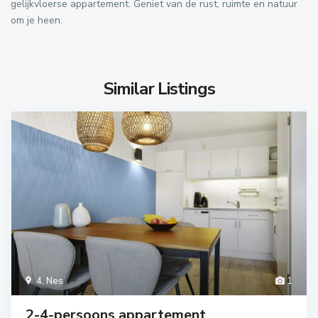
gelijkvloerse appartement. Geniet van de rust, ruimte en natuur
om je heen.
Similar Listings
4
,
Nes
1
2-4-persoons appartement