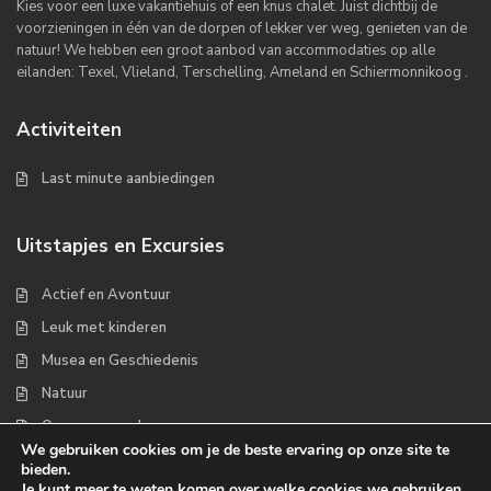
Kies voor een luxe vakantiehuis of een knus chalet. Juist dichtbij de
voorzieningen in één van de dorpen of lekker ver weg, genieten van de
natuur! We hebben een groot aanbod van accommodaties op alle
eilanden: Texel, Vlieland, Terschelling, Ameland en Schiermonnikoog .
Activiteiten
Last minute aanbiedingen
Uitstapjes en Excursies
Actief en Avontuur
Leuk met kinderen
Musea en Geschiedenis
Natuur
Op zee en wad
We gebruiken cookies om je de beste ervaring op onze site te
bieden.
Je kunt meer te weten komen over welke cookies we gebruiken