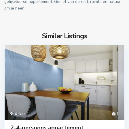
gelijkvloerse appartement. Geniet van de rust, ruimte en natuur
om je heen.
Similar Listings
4
,
Nes
1
2-4-persoons appartement