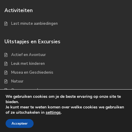
Activiteiten
Last minute aanbiedingen
Uitstapjes en Excursies
Actief en Avontuur
Leuk met kinderen
Musea en Geschiedenis
Natuur
Op zee en wad
We gebruiken cookies om je de beste ervaring op onze site te
bieden.
Je kunt meer te weten komen over welke cookies we gebruiken
of ze uitschakelen in
settings
.
Copyrights 2022 - Waddenplaats.nl
Accepteer
Michel
Over ons
Handige links
Contact
Disclaimer