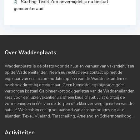
Sluiting Texel Zoo onvermijdelijk na besluit
gemeenteraad
Over Waddenplaats
Waddenplaats is dé plaats voor de huur en verhuur van vakantiehuizen
op de Waddeneilanden. Neem nu rechtstreeks contact op met de
eigenaar van een accommodatie op één van de Waddeneilanden en
boek ook direct bij de eigenaar. Geen bemiddelingsbijdrage, geen
verborgen kosten! Ga binnenkort ook genieten van de Waddeneilanden.
Kies voor een luxe vakantiehuis of een knus chalet. Juist dichtbij de
voorzieningen in één van de dorpen of lekker ver weg, genieten van de
natuur! We hebben een groot aanbod van accommodaties op alle
eilanden: Texel, Vlieland, Terschelling, Ameland en Schiermonnikoog .
Activiteiten