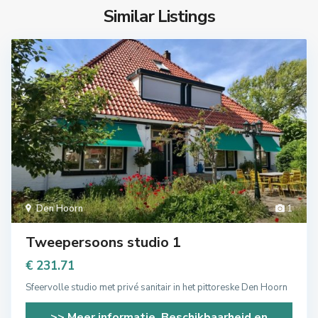
Similar Listings
Den Hoorn
1
Tweepersoons studio 1
€ 231.71
Sfeervolle studio met privé sanitair in het pittoreske Den Hoorn
>> Meer informatie, Beschikbaarheid en