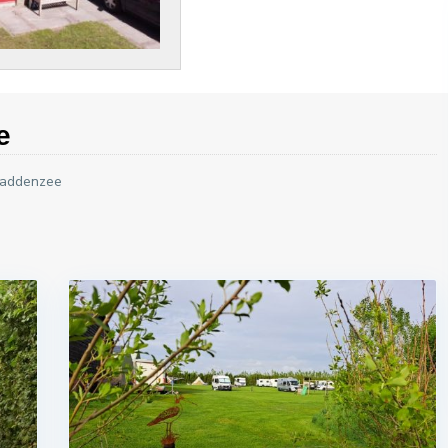
e
Waddenzee