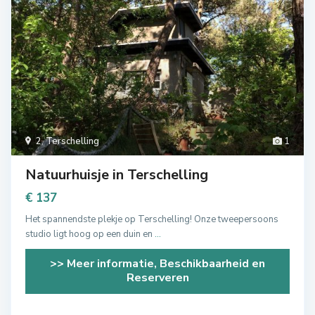
2
,
Terschelling
1
Natuurhuisje in Terschelling
€ 137
Het spannendste plekje op Terschelling! Onze tweepersoons
studio ligt hoog op een duin en
...
>> Meer informatie, Beschikbaarheid en
Reserveren