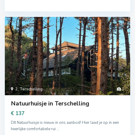
2
,
Terschelling
1
Natuurhuisje in Terschelling
€ 137
DIt Natuurhuisje is nieuw in ons aanbod! Hier laad je op in een
heerlijke comfortabele rui
...