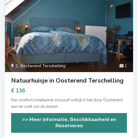
2
,
Oosterend Terschelling
1
Natuurhuisje in Oosterend Terschelling
€ 136
Een comfort hotelkamer inclusief ontbijt in het dorp Oosterend
aan de voet van de duinen.
...
>> Meer informatie, Beschikbaarheid en
Reserveren