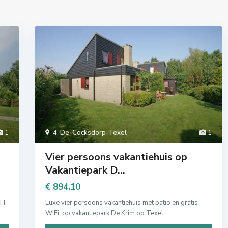
1
4
,
De-Cocksdorp-Texel
1
Vier persoons vakantiehuis op
Vakantiepark D...
€ 894.10
FI,
Luxe vier persoons vakantiehuis met patio en gratis
WiFi, op vakantiepark De Krim op Texel
...