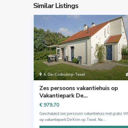
Similar Listings
6
,
De-Cocksdorp-Texel
Zes persoons vakantiehuis op
Vakantiepark De...
€ 979.70
Geschakeld zes persoons vakantiehuis met gratis WI
op vakantiepark De Krim op Texel. Na
...