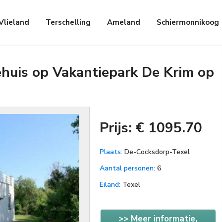
Vlieland
Terschelling
Ameland
Schiermonnikoog
ehuis op Vakantiepark De Krim op
Prijs: € 1095.70
Plaats:
De-Cocksdorp-Texel
Aantal personen:
6
Eiland:
Texel
>> Meer informatie,