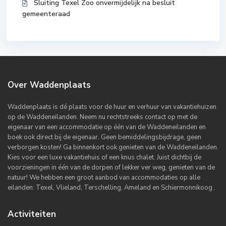
Sluiting Texel Zoo onvermijdelijk na besluit
gemeenteraad
Over Waddenplaats
Waddenplaats is dé plaats voor de huur en verhuur van vakantiehuizen
op de Waddeneilanden. Neem nu rechtstreeks contact op met de
eigenaar van een accommodatie op één van de Waddeneilanden en
boek ook direct bij de eigenaar. Geen bemiddelingsbijdrage, geen
verborgen kosten! Ga binnenkort ook genieten van de Waddeneilanden.
Kies voor een luxe vakantiehuis of een knus chalet. Juist dichtbij de
voorzieningen in één van de dorpen of lekker ver weg, genieten van de
natuur! We hebben een groot aanbod van accommodaties op alle
eilanden: Texel, Vlieland, Terschelling, Ameland en Schiermonnikoog .
Activiteiten