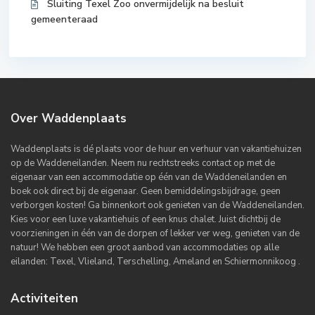
Sluiting Texel Zoo onvermijdelijk na besluit
gemeenteraad
Over Waddenplaats
Waddenplaats is dé plaats voor de huur en verhuur van vakantiehuizen
op de Waddeneilanden. Neem nu rechtstreeks contact op met de
eigenaar van een accommodatie op één van de Waddeneilanden en
boek ook direct bij de eigenaar. Geen bemiddelingsbijdrage, geen
verborgen kosten! Ga binnenkort ook genieten van de Waddeneilanden.
Kies voor een luxe vakantiehuis of een knus chalet. Juist dichtbij de
voorzieningen in één van de dorpen of lekker ver weg, genieten van de
natuur! We hebben een groot aanbod van accommodaties op alle
eilanden: Texel, Vlieland, Terschelling, Ameland en Schiermonnikoog .
Activiteiten