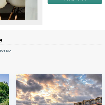
e
 het bos