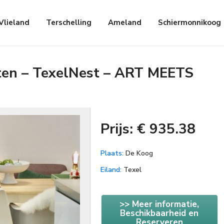
Vlieland
Terschelling
Ameland
Schiermonnikoog
ten – TexelNest – ART MEETS
Prijs: € 935.38
Plaats:
De Koog
Eiland:
Texel
>> Meer informatie,
Beschikbaarheid en
Reserveren