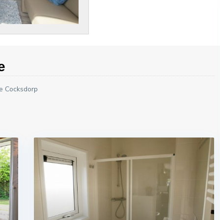
e
De Cocksdorp