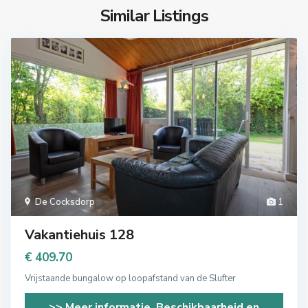
Similar Listings
De Cocksdorp
1
Vakantiehuis 128
€ 409.70
Vrijstaande bungalow op loopafstand van de Slufter
>> Meer informatie, Beschikbaarheid en