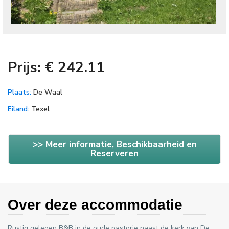
Prijs: € 242.11
Plaats:
De Waal
Eiland:
Texel
>> Meer informatie, Beschikbaarheid en
Reserveren
Over deze accommodatie
Rustig gelegen B&B in de oude pastorie naast de kerk van De