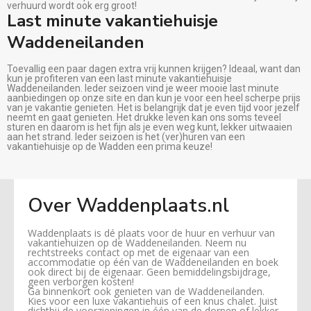
verhuurd wordt ook erg groot!
Last minute vakantiehuisje
Waddeneilanden
Toevallig een paar dagen extra vrij kunnen krijgen? Ideaal, want dan
kun je profiteren van een last minute vakantiehuisje
Waddeneilanden. Ieder seizoen vind je weer mooie last minute
aanbiedingen op onze site en dan kun je voor een heel scherpe prijs
van je vakantie genieten. Het is belangrijk dat je even tijd voor jezelf
neemt en gaat genieten. Het drukke leven kan ons soms teveel
sturen en daarom is het fijn als je even weg kunt, lekker uitwaaien
aan het strand. Ieder seizoen is het (ver)huren van een
vakantiehuisje op de Wadden een prima keuze!
Over Waddenplaats.nl
Waddenplaats is dé plaats voor de huur en verhuur van
vakantiehuizen op de Waddeneilanden. Neem nu
rechtstreeks contact op met de eigenaar van een
accommodatie op één van de Waddeneilanden en boek
ook direct bij de eigenaar. Geen bemiddelingsbijdrage,
geen verborgen kosten!
Ga binnenkort ook genieten van de Waddeneilanden.
Kies voor een luxe vakantiehuis of een knus chalet. Juist
dichtbij de voorzieningen in één van de dorpen of lekker