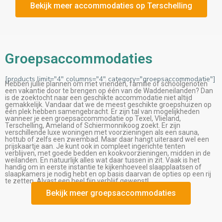
Bekijk meer accommodaties op Terschelling
Groepsaccommodaties
[products limit="4" columns="4" category="groepsaccommodatie"]
Hebben jullie plannen om met vrienden, familie of schoolgenoten
een vakantie door te brengen op één van de Waddeneilanden? Dan
is de zoektocht naar een geschikte accommodatie niet altijd
gemakkelijk. Vandaar dat we de meest geschikte groepshuizen op
één plek hebben samengebracht. Er zijn tal van mogelijkheden
wanneer je een groepsaccommodatie op Texel, Vlieland,
Terschelling, Ameland of Schiermonnikoog zoekt. Er zijn
verschillende luxe woningen met voorzieningen als een sauna,
hottub of zelfs een zwembad. Maar daar hangt uiteraard wel een
prijskaartje aan. Je kunt ook in compleet ingerichte tenten
verblijven, met goede bedden en kookvoorzieningen, midden in de
weilanden. En natuurlijk alles wat daar tussen in zit. Vaak is het
handig om in eerste instantie te kijkenhoeveel slaapplaatsen of
slaapkamers je nodig hebt en op basis daarvan de opties op een rij
te zetten. Alvast een heel fijn verblijf gewenst!
Bekijk meer groepsaccommodaties