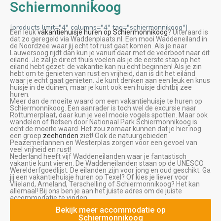
Schiermonnikoog
[products limit="4" columns="4" tag="schiermonnikoog"]
Een leuk
vakantiehuisje huren op Schiermonnikoog
? Uiteraard is
dat zo geregeld via Waddenplaats.nl. Een mooi Waddeneiland in
de Noordzee waar jij echt tot rust gaat komen. Als je naar
Lauwersoog rijdt dan kun je vanuit daar met de veerboot naar dit
eiland. Je zal je direct thuis voelen als je de eerste stap op het
eiland hebt gezet: de vakantie kan nu echt beginnen! Als je zin
hebt om te genieten van rust en vrijheid, dan is dit het eiland
waar je echt gaat genieten. Je kunt denken aan een leuk en knus
huisje in de duinen, maar je kunt ook een huisje dichtbij zee
huren.
Meer dan de moeite waard om een vakantiehuisje te huren op
Schiermonnikoog. Een aanrader is toch wel de excursie naar
Rottumerplaat, daar kun je veel mooie vogels spotten. Maar ook
wandelen of fietsen door Nationaal Park Schiermonnikoog is
echt de moeite waard. Het zou zomaar kunnen dat je hier nog
een groep
zeehonden
ziet! Ook de natuurgebieden
Peazemerlannen en Westerplas zorgen voor een gevoel van
veel vrijheid en rust!
Nederland heeft vijf Waddeneilanden waar je fantastisch
vakantie kunt vieren. De Waddeneilanden staan op de UNESCO
Werelderfgoedlijst. De eilanden zijn voor jong en oud geschikt. Ga
jij een vakantiehuisje huren op Texel? Of kies je liever voor
Vlieland, Ameland, Terschelling of Schiermonnikoog? Het kan
allemaal! Bij ons ben je aan het juiste adres om de juiste
accommodatie te vinden.
Bekijk meer accommodatie op
Schiermonnikoog