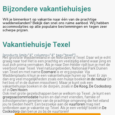
Bijzondere vakantiehuisjes
Wil je binnenkort op vakantie naar één van de prachtige
waddeneilanden? Bekijk dan snel ons ruime aanbod. Wij hebben
accommodaties op alle populaire bestemmingen en tegen zeer
scherpe prijzen.
Vakantiehuisje Texel
[products limit="4" columns="4" tag="texel"]
Het grootste Waddeneiland in de Noordzee is Texel. Daar wil je echt
graag naar toe! Het is een prachtig en veelzijdig eiland waar jong en
oud zich prima vermaken. Als je naar Den Helder rijdt kun je met de
veerboot naar Texel. Veel natuurgebieden, Nationaal Park Duinen
van Texel en met name
Ecomare
is er erg populair. Via
Waddenplaats.nl kun je een vakantiehuisje huren op Texel. Er zijn
dan erg veel mogelijkheden zoals een huisje boeken
in de natuur
(in
het bos of in de duinen misschien). Maar je kunt ook een
vakantiehuisje boeken in de dorpen, zoals in
De Koog,
De Cocksdorp
of in
Den Hoorn
.
Ook met grote gezelschappen ben je welkom op Texel. Je kunt een
groepsaccommodatie
huren en dan met vrienden, familie of
schoolgenoten genieten van de prachtige omgeving die het eiland
jou te bieden heeft. Een bezoekje aan de
vuurtoren
mag niet
ontbreken aan je vakantie op Texel. Als je een verblijf boekt in
De
Cocksdorp
dan ben je zo bij de vuurtoren!