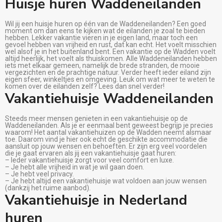
Huisje huren Waddeneilanden
Wil jij een huisje huren op één van de Waddeneilanden? Een goed
moment om dan eens te kijken wat de eilanden je zoal te bieden
hebben. Lekker vakantie vieren in je eigen land, maar toch een
gevoel hebben van vrijheid en rust, dat kan echt. Het voelt misschien
wel alsof je in het buitenland bent. Een vakantie op de Wadden voelt
altijd heerlijk, het voelt als thuiskomen. Alle Waddeneilanden hebben
iets met elkaar gemeen, namelijk de brede stranden, de mooie
vergezichten en de prachtige natuur. Verder heeft ieder eiland zijn
eigen sfeer, winkeltjes en omgeving. Leuk om wat meer te weten te
komen over de eilanden zelf? Lees dan snel verder!
Vakantiehuisje Waddeneilanden
Steeds meer mensen genieten in een vakantiehuisje op de
Waddeneilanden. Als je er eenmaal bent geweest begrijp je precies
waarom! Het aantal vakantiehuizen op de Wadden neemt alsmaar
toe. Daarom vind je hier ook echt de geschikte accommodatie die
aansluit op jouw wensen en behoeften. Er zijn erg veel voordelen
die je gaat ervaren als jij een vakantiehuisje gaat huren:
– Ieder vakantiehuisje zorgt voor veel comfort en luxe.
– Je hebt alle vrijheid in wat je wil gaan doen.
– Je hebt veel privacy.
– Je hebt altijd een vakantiehuisje wat voldoen aan jouw wensen
(dankzij het ruime aanbod).
Vakantiehuisje in Nederland
huren