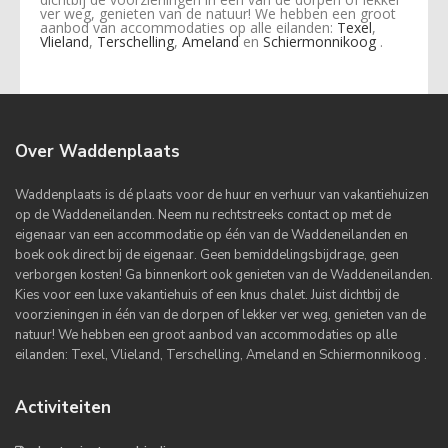
ver weg, genieten van de natuur! We hebben een groot
aanbod van accommodaties op alle eilanden:
Texel
,
Vlieland
,
Terschelling
,
Ameland
en
Schiermonnikoog
.
Over Waddenplaats
Waddenplaats is dé plaats voor de huur en verhuur van vakantiehuizen
op de Waddeneilanden. Neem nu rechtstreeks contact op met de
eigenaar van een accommodatie op één van de Waddeneilanden en
boek ook direct bij de eigenaar. Geen bemiddelingsbijdrage, geen
verborgen kosten! Ga binnenkort ook genieten van de Waddeneilanden.
Kies voor een luxe vakantiehuis of een knus chalet. Juist dichtbij de
voorzieningen in één van de dorpen of lekker ver weg, genieten van de
natuur! We hebben een groot aanbod van accommodaties op alle
eilanden: Texel, Vlieland, Terschelling, Ameland en Schiermonnikoog .
Activiteiten