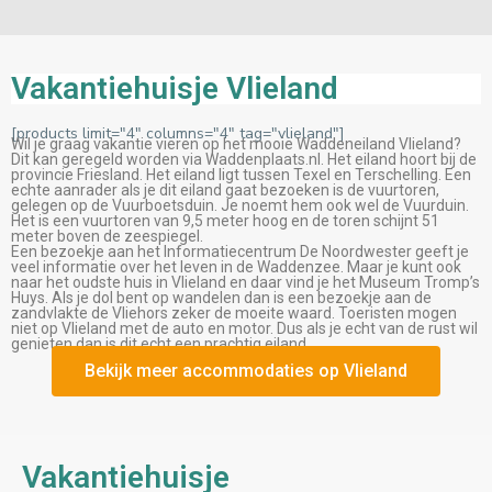
Vakantiehuisje Vlieland
[products limit="4" columns="4" tag="vlieland"]
Wil je graag vakantie vieren op het mooie Waddeneiland Vlieland?
Dit kan geregeld worden via Waddenplaats.nl. Het eiland hoort bij de
provincie Friesland. Het eiland ligt tussen Texel en Terschelling. Een
echte aanrader als je dit eiland gaat bezoeken is de vuurtoren,
gelegen op de Vuurboetsduin. Je noemt hem ook wel de Vuurduin.
Het is een vuurtoren van 9,5 meter hoog en de toren schijnt 51
meter boven de zeespiegel.
Een bezoekje aan het Informatiecentrum De Noordwester geeft je
veel informatie over het leven in de Waddenzee. Maar je kunt ook
naar het oudste huis in Vlieland en daar vind je het Museum Tromp’s
Huys. Als je dol bent op wandelen dan is een bezoekje aan de
zandvlakte de Vliehors zeker de moeite waard. Toeristen mogen
niet op Vlieland met de auto en motor. Dus als je echt van de rust wil
genieten dan is dit echt een prachtig eiland.
Bekijk meer accommodaties op Vlieland
Vakantiehuisje