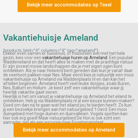
Bekijk meer accommodaties op Texel
Vakantiehuisje Ameland
[products limit="4" columns="4" tag="ameland"]
Lekker even samen er tussenuit, of misschien wel met het hele
gezin, kies voor een
vakantiehuisje huren op Ameland
. Een populair
Waddeneiland en dat heeft alles te maken met de prachtige natuur.
Er zijn zoveel mooie landschappen die je met eigen ogen kunt
ontdekken. Als je naar Holwerd bent gereden dan kun je vanaf daar
de veerboot pakken naar Nes. Maar eerst kies je natuurlijk een mooi
vakantiehuisje op Ameland via Waddenplaats.nl en dan kan het
aftellen beginnen. Ameland heeft veel leuke dorpjes, zoals Buren,
Nes, Ballum en Hollum. Je kiest zelf een vakantiehuisje waar jij
heerlijk vakantie gaat vieren.
Heerlijk is het om vanuit je vakantiehuisje op Ameland het eiland te
ontdekken. Heb jij via Waddenplaats.nl al een keuze kunnen maken?
Goed om dan na te gaan wat het eiland jou te bieden heeft. Zo kun
jij een bezoekje brengen aan het natuurgebied ’t Oerd. Een mooi
duingebied met hoge duinen en duinvalleien. Vogels spotten kan
hier ook erg goed! Maar natuurgebied De Hon is ook echt een
aanrader, net als een excursie naar Engelsmanplaat.
Bekijk meer accommodaties op Ameland