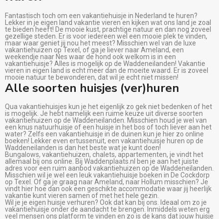
Fantastisch toch om een vakantiehuisje in Nederland te huren?
Lekker in je eigen land vakantie vieren en kijken wat ons land je zoal
te bieden heeft! De mooie kust, prachtige natuur en dan nog zoveel
gezellige steden. Er is voor iedereen wel een mooie plek te vinden,
maar waar geniet jij nou het meest? Misschien wel van de luxe
vakantiehuizen op Texel, of ga je liever naar Ameland, een
weekendje naar Nes waar de hond ook welkom is in een
vakantiehuisje? Alles is mogelijk op de Waddeneilanden! Vakantie
vieren in eigen land is echt meer dan de moeite waard. Er is zoveel
mooie natuur te bewonderen, dat wil je echt niet missen!
Alle soorten huisjes (ver)huren
Qua vakantiehuisjes kun je het eigenlijk zo gek niet bedenken of het
is mogelijk. Je hebt namelijk een ruime keuze uit diverse soorten
vakantiehuizen op de Waddeneilanden. Misschien houd je wel van
een knus natuurhuisje of een huisje in het bos of toch liever aan het
water? Zelfs een vakantiehuisje in de duinen kun je hier zo online
boeken! Lekker even ertussenuit, een vakantiehuisje huren op de
Waddeneilanden is dan het beste wat je kunt doen!
Bungalows, vakantiehuizen, chalets, appartementen, je vindt het
allemaal bij ons online. Bij Waddenplaats.nl ben je aan het juiste
adres voor een ruim aanbod vakantiehuizen op de Waddeneilanden.
Misschien wil je wel een leuk vakantiehuisje boeken in De Cockdorp
op Texel. Of ga je graag naar Ameland, naar Hollum misschien? Je
vindt hier hoe dan ook een geschikte accommodatie waar jij heerlijk
vakantie kunt vieren samen of met het hele gezin.
Wil je je eigen huisje verhuren? Ook dat kan bij ons. Ideaal om zo je
vakantiehuisje onder de aandacht te brengen. Inmiddels weten erg
veel mensen ons platform te vinden en zo is de kans dat jouw huisje