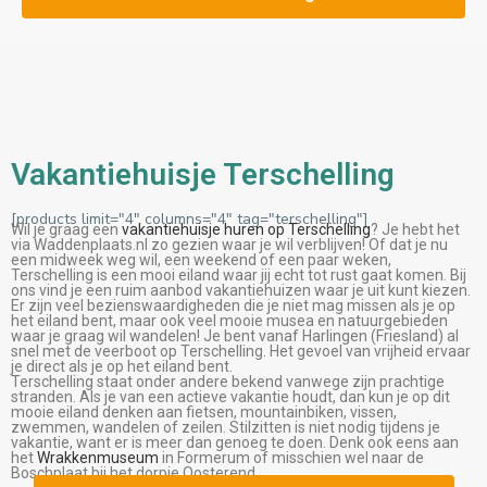
Vakantiehuisje Terschelling
[products limit="4" columns="4" tag="terschelling"]
Wil je graag een
vakantiehuisje huren op Terschelling
? Je hebt het
via Waddenplaats.nl zo gezien waar je wil verblijven! Of dat je nu
een midweek weg wil, een weekend of een paar weken,
Terschelling is een mooi eiland waar jij echt tot rust gaat komen. Bij
ons vind je een ruim aanbod vakantiehuizen waar je uit kunt kiezen.
Er zijn veel bezienswaardigheden die je niet mag missen als je op
het eiland bent, maar ook veel mooie musea en natuurgebieden
waar je graag wil wandelen! Je bent vanaf Harlingen (Friesland) al
snel met de veerboot op Terschelling. Het gevoel van vrijheid ervaar
je direct als je op het eiland bent.
Terschelling staat onder andere bekend vanwege zijn prachtige
stranden. Als je van een actieve vakantie houdt, dan kun je op dit
mooie eiland denken aan fietsen, mountainbiken, vissen,
zwemmen, wandelen of zeilen. Stilzitten is niet nodig tijdens je
vakantie, want er is meer dan genoeg te doen. Denk ook eens aan
het
Wrakkenmuseum
in Formerum of misschien wel naar de
Boschplaat bij het dorpje Oosterend.