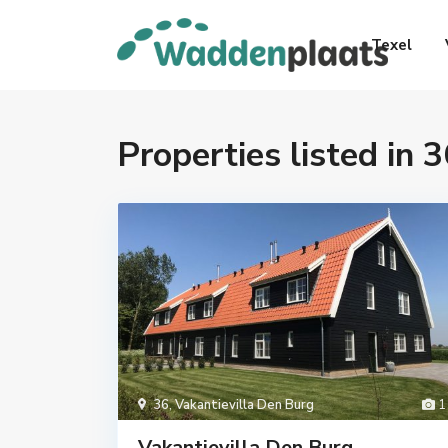
Texel
Properties listed in 3
36
,
Vakantievilla Den Burg
1
Vakantievilla Den Burg