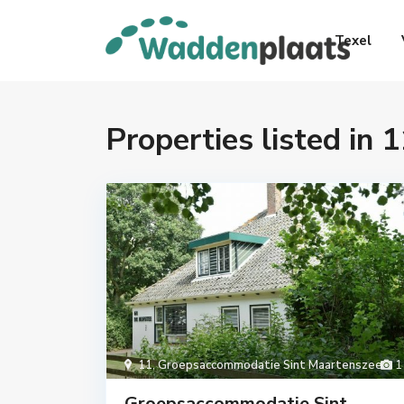
Texel
Properties listed in 1
11
,
Groepsaccommodatie Sint Maartenszee
1
Groepsaccommodatie Sint