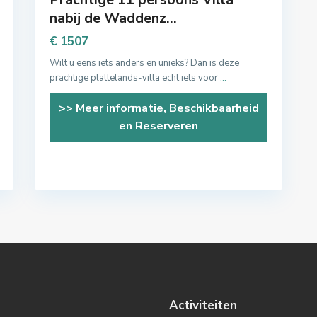
nabij de Waddenz...
€ 1507
Wilt u eens iets anders en unieks? Dan is deze
prachtige plattelands-villa echt iets voor
...
>> Meer informatie, Beschikbaarheid
en Reserveren
Activiteiten