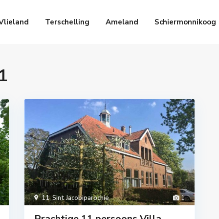
Vlieland
Terschelling
Ameland
Schiermonnikoog
1
11
,
Sint Jacobiparochie
1
Prachtige 11 persoons Villa