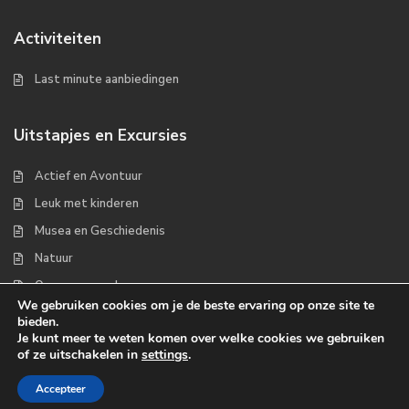
Activiteiten
Last minute aanbiedingen
Uitstapjes en Excursies
Actief en Avontuur
Leuk met kinderen
Musea en Geschiedenis
Natuur
Op zee en wad
We gebruiken cookies om je de beste ervaring op onze site te
bieden.
Je kunt meer te weten komen over welke cookies we gebruiken
of ze uitschakelen in
settings
.
Copyrights 2022 - Waddenplaats.nl
Accepteer
Over ons
Handige links
Contact
Disclaimer