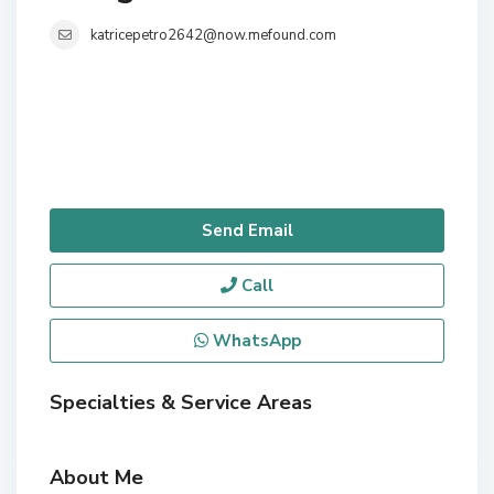
katricepetro2642@now.mefound.com
Send Email
Call
WhatsApp
Specialties & Service Areas
About Me