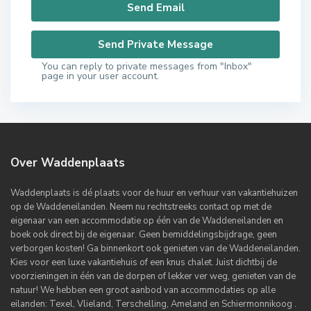
You can reply to private messages from "Inbox"
page in your user account.
Over Waddenplaats
Waddenplaats is dé plaats voor de huur en verhuur van vakantiehuizen
op de Waddeneilanden. Neem nu rechtstreeks contact op met de
eigenaar van een accommodatie op één van de Waddeneilanden en
boek ook direct bij de eigenaar. Geen bemiddelingsbijdrage, geen
verborgen kosten! Ga binnenkort ook genieten van de Waddeneilanden.
Kies voor een luxe vakantiehuis of een knus chalet. Juist dichtbij de
voorzieningen in één van de dorpen of lekker ver weg, genieten van de
natuur! We hebben een groot aanbod van accommodaties op alle
eilanden: Texel, Vlieland, Terschelling, Ameland en Schiermonnikoog .