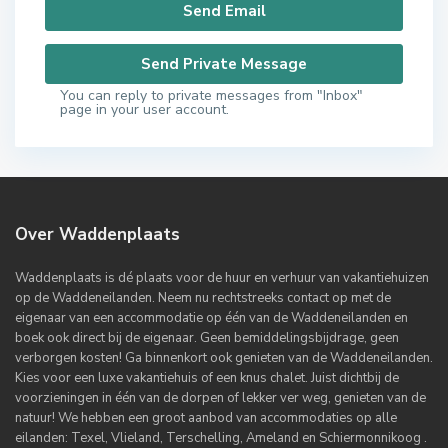
You can reply to private messages from "Inbox"
page in your user account.
Over Waddenplaats
Waddenplaats is dé plaats voor de huur en verhuur van vakantiehuizen
op de Waddeneilanden. Neem nu rechtstreeks contact op met de
eigenaar van een accommodatie op één van de Waddeneilanden en
boek ook direct bij de eigenaar. Geen bemiddelingsbijdrage, geen
verborgen kosten! Ga binnenkort ook genieten van de Waddeneilanden.
Kies voor een luxe vakantiehuis of een knus chalet. Juist dichtbij de
voorzieningen in één van de dorpen of lekker ver weg, genieten van de
natuur! We hebben een groot aanbod van accommodaties op alle
eilanden: Texel, Vlieland, Terschelling, Ameland en Schiermonnikoog .