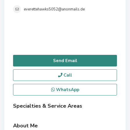
everettehawks5052@anonmails.de
Send Email
Call
WhatsApp
Specialties & Service Areas
About Me