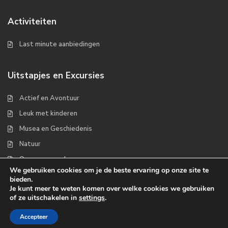
Activiteiten
Last minute aanbiedingen
Uitstapjes en Excursies
Actief en Avontuur
Leuk met kinderen
Musea en Geschiedenis
Natuur
Op zee en wad
We gebruiken cookies om je de beste ervaring op onze site te
bieden.
Je kunt meer te weten komen over welke cookies we gebruiken
of ze uitschakelen in
settings
.
Copyrights 2022 - Waddenplaats.nl
Accepteer
Over ons
Handige links
Contact
Disclaimer