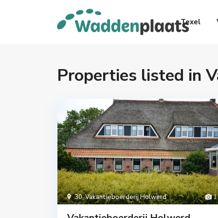
Texel
Properties listed in 
30
,
Vakantieboerderij Holwerd
1
Vakantieboerderij Holwerd