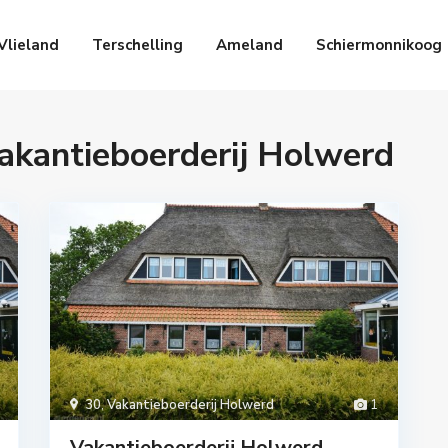
Vlieland
Terschelling
Ameland
Schiermonnikoog
Vakantieboerderij Holwerd
30
,
Vakantieboerderij Holwerd
1
Vakantieboerderij Holwerd