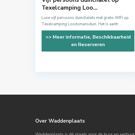
Texelcamping Loo...
Luxe vijf persoons duinchalets met gratis WIFI op
Texelcamping Loodsmansduin. Het is aantr
...
>> Meer informatie, Beschikbaarheid
en Reserveren
Over Waddenplaats
Waddenplaats is dé plaats voor de huur en verhuur