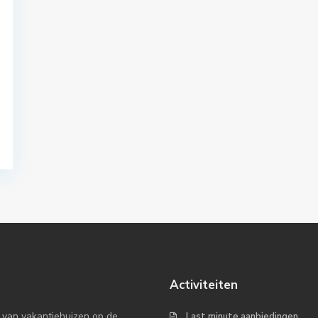
Activiteiten
 van vakantiehuizen op de
Last minute aanbiedingen