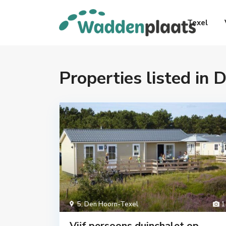
Texel
Properties listed in
5
,
Den Hoorn-Texel
1
Vijf persoons duinchalet op