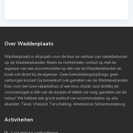
Over Waddenplaats
Waddenplaats is dé plaats voor de huur en verhuur van vakantiehuizen
op de Waddeneilanden. Neem nu rechtstreeks contact op met de
eigenaar van een accommodatie op één van de Waddeneilanden en
boek ook direct bij de eigenaar. Geen bemiddelingsbijdrage, geen
verborgen kosten! Ga binnenkort ook genieten van de Waddeneilanden.
Kies voor een luxe vakantiehuis of een knus chalet. Juist dichtbij de
voorzieningen in één van de dorpen of lekker ver weg, genieten van de
natuur! We hebben een groot aanbod van accommodaties op alle
eilanden: Texel, Vlieland, Terschelling, Ameland en Schiermonnikoog .
Activiteiten
Last minute aanbiedingen