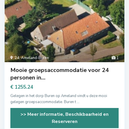
24
,
Ameland-Buren
1
Mooie groepsaccommodatie voor 24
personen in...
€ 1255.24
Gelegen in het dorp Buren op Ameland vindt u deze mooi
gelegen groepsaccommodatie. Buren t
...
>> Meer informatie, Beschikbaarheid en
Reserveren