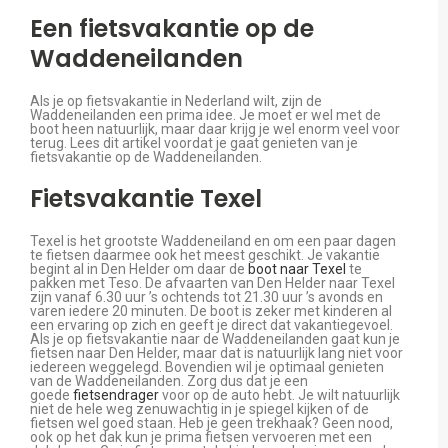
Een fietsvakantie op de
Waddeneilanden
Als je op fietsvakantie in Nederland wilt, zijn de
Waddeneilanden een prima idee. Je moet er wel met de
boot heen natuurlijk, maar daar krijg je wel enorm veel voor
terug. Lees dit artikel voordat je gaat genieten van je
fietsvakantie op de Waddeneilanden.
Fietsvakantie Texel
Texel is het grootste Waddeneiland en om een paar dagen
te fietsen daarmee ook het meest geschikt. Je vakantie
begint al in Den Helder om daar de
boot naar Texel
te
pakken met Teso. De afvaarten van Den Helder naar Texel
zijn vanaf 6.30 uur ’s ochtends tot 21.30 uur ’s avonds en
varen iedere 20 minuten. De boot is zeker met kinderen al
een ervaring op zich en geeft je direct dat vakantiegevoel.
Als je op fietsvakantie naar de Waddeneilanden gaat kun je
fietsen naar Den Helder, maar dat is natuurlijk lang niet voor
iedereen weggelegd. Bovendien wil je optimaal genieten
van de Waddeneilanden. Zorg dus dat je een
goede
fietsendrager
voor op de auto hebt. Je wilt natuurlijk
niet de hele weg zenuwachtig in je spiegel kijken of de
fietsen wel goed staan. Heb je geen trekhaak? Geen nood,
ook op het dak kun je prima fietsen vervoeren met een