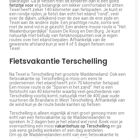
dakdrager. Ga je fietsen met de kinderen dan is een goed
fietzitje voor
erg belangrijk om lekker comfortabel te zitten.
Texel heeft zeker 140 kilometer aan fietspaden. Je kunt er
een rondje rijden, je fietst dan echt het eiland “rond”, veel
over de dijken, uitkijkend over de zee aan de ene zijde en
Texel aan de andere zijde. Een prachtige route, soms wel
met de wind vol in je gezicht. Een andere mooie route is “Het
Waalenburgerdijkje” tussen De Koog en Den Burg. Je kunt
natuurlijk met behulp van fietsknooppunten ook je eigen
routes over het eiland bepalen. Afhankelijk van de
gewenste afstand kun je wel 4 of 5 dagen fietsen over
Texel.
Fietsvakantie Terschelling
Na Texel is Terschelling het grootste Waddeneiland. Ook een
fietsvakantie op Terschelling is mooi om eens te
ondernemen. Het eiland heeft zo’n 70 kilometer fietspad.
Een mooie route is de “Sporen in het zand”. Het is een
fietstocht van 40 kilometer waarbij veel geschiedenis van
Terschelling voorbij komt, natuurlijk met de 400 jaar oude
vuurtoren de Brandaris in West Terschelling. Afhankelijk van
de wind kun je de route beide kanten op fietsen.
Terschelling is alleen eigenlijk al niet groot genoeg meer om
echt van een fietsvakantie op de Waddeneilanden te
spreken. In 2 dagen ben je het eiland wel rond. Boek voor je
overnachting een mooi
vakantiehuis op Terschelling
en ga
ook eens gezellig winkelen of een dag wandelen.
Om op de Waddeneilanden echt van een fietsvakantie te