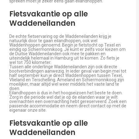
spreken moet je zeker eens gaan eilandhoppen.
Fietsvakantie op alle
Waddeneilanden
De echte fietservaring op de Waddeneilanden krijg je
natuurlijk door te gaan eilandhoppen, ook wel
Waddenhoppen genoemd. Begin je fietstocht op Texel en
eindig op Schiermonnikoog. Je kunt er zelfs voor kiezen om
de Duitse Waddeneilanden ook mee te pakken en
uiteindelijk helemaal in Hamburg uit te komen. Zo fiets je
wel tot 750 kilometer.
Tussen alle onderlinge Waddeneilanden zijn ook directe
bootverbindingen aanwezig. In ieder geval van begin mei tot
half september kun je direct Waddenhoppen tussen Texel,
Vlieland en Terschelling. Ameland en Schiermonnikoog zijn
moeilijker, maar altijd wel weer middels het vaste land te
doen.
Eilandhoppen is dus in het hoogseizoen het beste te doen.
Zorg in die periode wel dat je op de eilanden waar je wilt
overnachten een overnachting hebt gereserveerd. Zoek een
passende accommodatie en neem direct contact op met de
eigenaar onze site.
Fietsvakantie op alle
Waddeneilanden