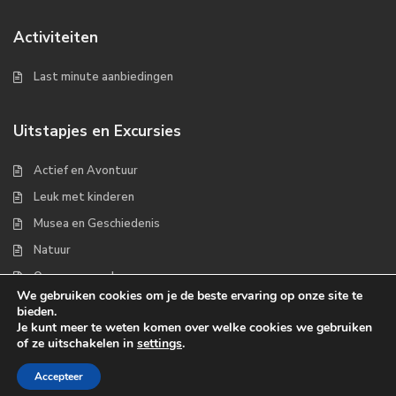
Activiteiten
Last minute aanbiedingen
Uitstapjes en Excursies
Actief en Avontuur
Leuk met kinderen
Musea en Geschiedenis
Natuur
Op zee en wad
We gebruiken cookies om je de beste ervaring op onze site te
bieden.
Je kunt meer te weten komen over welke cookies we gebruiken
of ze uitschakelen in
settings
.
Copyrights 2022 - Waddenplaats.nl
Accepteer
Over ons
Handige links
Contact
Disclaimer