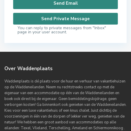
You can reply to private messages from "Inbox"
page in your user account.
Over Waddenplaats
Waddenplaats is dé plaats voor de huur en verhuur van vakantiehuizen
op de Waddeneilanden. Neem nu rechtstreeks contact op met de
eigenaar van een accommodatie op één van de Waddeneilanden en
boek ook direct bij de eigenaar. Geen bemiddelingsbijdrage, geen
verborgen kosten! Ga binnenkort ook genieten van de Waddeneilanden.
Kies voor een luxe vakantiehuis of een knus chalet. Juist dichtbij de
voorzieningen in één van de dorpen of lekker ver weg, genieten van de
natuur! We hebben een groot aanbod van accommodaties op alle
eilanden: Texel, Vlieland, Terschelling, Ameland en Schiermonnikoog .