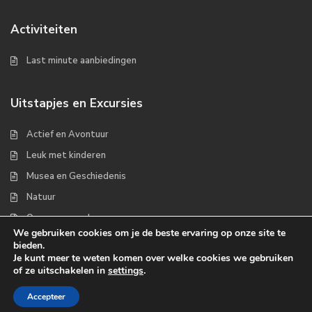
Activiteiten
Last minute aanbiedingen
Uitstapjes en Excursies
Actief en Avontuur
Leuk met kinderen
Musea en Geschiedenis
Natuur
Op zee en wad
We gebruiken cookies om je de beste ervaring op onze site te
bieden.
Je kunt meer te weten komen over welke cookies we gebruiken
of ze uitschakelen in
settings
.
Copyrights 2022 - Waddenplaats.nl
Accepteer
Over ons
Handige links
Contact
Disclaimer