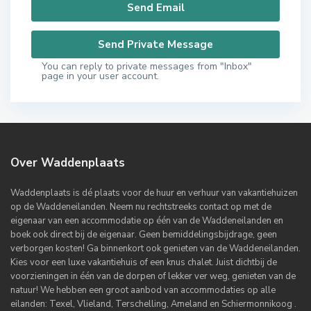
You can reply to private messages from "Inbox"
page in your user account.
Over Waddenplaats
Waddenplaats is dé plaats voor de huur en verhuur van vakantiehuizen
op de Waddeneilanden. Neem nu rechtstreeks contact op met de
eigenaar van een accommodatie op één van de Waddeneilanden en
boek ook direct bij de eigenaar. Geen bemiddelingsbijdrage, geen
verborgen kosten! Ga binnenkort ook genieten van de Waddeneilanden.
Kies voor een luxe vakantiehuis of een knus chalet. Juist dichtbij de
voorzieningen in één van de dorpen of lekker ver weg, genieten van de
natuur! We hebben een groot aanbod van accommodaties op alle
eilanden: Texel, Vlieland, Terschelling, Ameland en Schiermonnikoog .