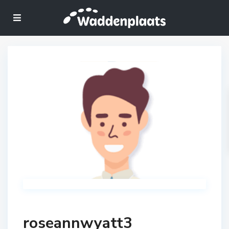
roseannwyatt3