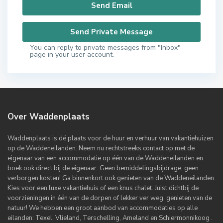
You can reply to private messages from "Inbox"
page in your user account.
Over Waddenplaats
Waddenplaats is dé plaats voor de huur en verhuur van vakantiehuizen
op de Waddeneilanden. Neem nu rechtstreeks contact op met de
eigenaar van een accommodatie op één van de Waddeneilanden en
boek ook direct bij de eigenaar. Geen bemiddelingsbijdrage, geen
verborgen kosten! Ga binnenkort ook genieten van de Waddeneilanden.
Kies voor een luxe vakantiehuis of een knus chalet. Juist dichtbij de
voorzieningen in één van de dorpen of lekker ver weg, genieten van de
natuur! We hebben een groot aanbod van accommodaties op alle
eilanden: Texel, Vlieland, Terschelling, Ameland en Schiermonnikoog .