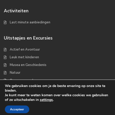
Activiteiten
Last minute aanbiedingen
Uitstapjes en Excursies
Actief en Avontuur
Leuk met kinderen
Musea en Geschiedenis
Natuur
Op zee en wad
We gebruiken cookies om je de beste ervaring op onze site te
bieden.
Je kunt meer te weten komen over welke cookies we gebruiken
of ze uitschakelen in
settings
.
Copyrights 2022 - Waddenplaats.nl
Accepteer
Over ons
Handige links
Contact
Disclaimer