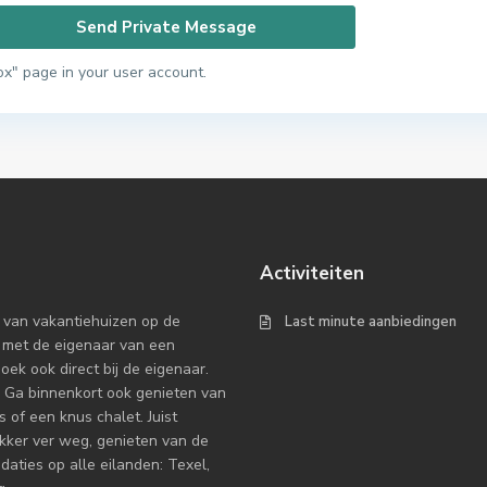
ox" page in your user account.
Activiteiten
 van vakantiehuizen op de
Last minute aanbiedingen
 met de eigenaar van een
k ook direct bij de eigenaar.
 Ga binnenkort ook genieten van
 of een knus chalet. Juist
ekker ver weg, genieten van de
ties op alle eilanden: Texel,