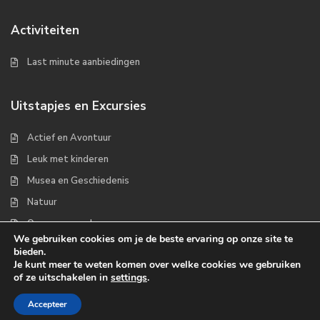
Activiteiten
Last minute aanbiedingen
Uitstapjes en Excursies
Actief en Avontuur
Leuk met kinderen
Musea en Geschiedenis
Natuur
Op zee en wad
We gebruiken cookies om je de beste ervaring op onze site te
bieden.
Je kunt meer te weten komen over welke cookies we gebruiken
of ze uitschakelen in
settings
.
Copyrights 2022 - Waddenplaats.nl
Accepteer
Over ons
Handige links
Contact
Disclaimer