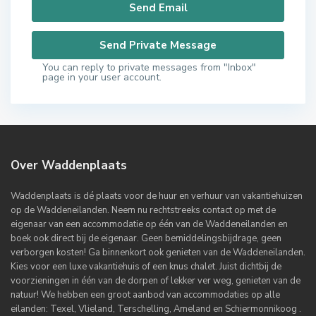
You can reply to private messages from "Inbox"
page in your user account.
Over Waddenplaats
Waddenplaats is dé plaats voor de huur en verhuur van vakantiehuizen
op de Waddeneilanden. Neem nu rechtstreeks contact op met de
eigenaar van een accommodatie op één van de Waddeneilanden en
boek ook direct bij de eigenaar. Geen bemiddelingsbijdrage, geen
verborgen kosten! Ga binnenkort ook genieten van de Waddeneilanden.
Kies voor een luxe vakantiehuis of een knus chalet. Juist dichtbij de
voorzieningen in één van de dorpen of lekker ver weg, genieten van de
natuur! We hebben een groot aanbod van accommodaties op alle
eilanden: Texel, Vlieland, Terschelling, Ameland en Schiermonnikoog .