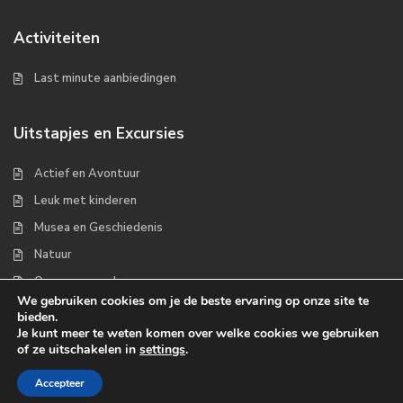
Activiteiten
Last minute aanbiedingen
Uitstapjes en Excursies
Actief en Avontuur
Leuk met kinderen
Musea en Geschiedenis
Natuur
Op zee en wad
We gebruiken cookies om je de beste ervaring op onze site te
bieden.
Je kunt meer te weten komen over welke cookies we gebruiken
of ze uitschakelen in
settings
.
Copyrights 2022 - Waddenplaats.nl
Accepteer
Over ons
Handige links
Contact
Disclaimer