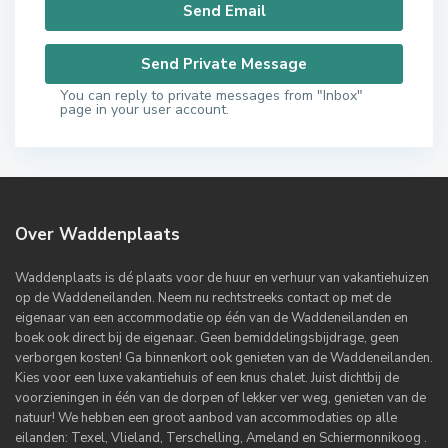
You can reply to private messages from "Inbox"
page in your user account.
Over Waddenplaats
Waddenplaats is dé plaats voor de huur en verhuur van vakantiehuizen
op de Waddeneilanden. Neem nu rechtstreeks contact op met de
eigenaar van een accommodatie op één van de Waddeneilanden en
boek ook direct bij de eigenaar. Geen bemiddelingsbijdrage, geen
verborgen kosten! Ga binnenkort ook genieten van de Waddeneilanden.
Kies voor een luxe vakantiehuis of een knus chalet. Juist dichtbij de
voorzieningen in één van de dorpen of lekker ver weg, genieten van de
natuur! We hebben een groot aanbod van accommodaties op alle
eilanden: Texel, Vlieland, Terschelling, Ameland en Schiermonnikoog .