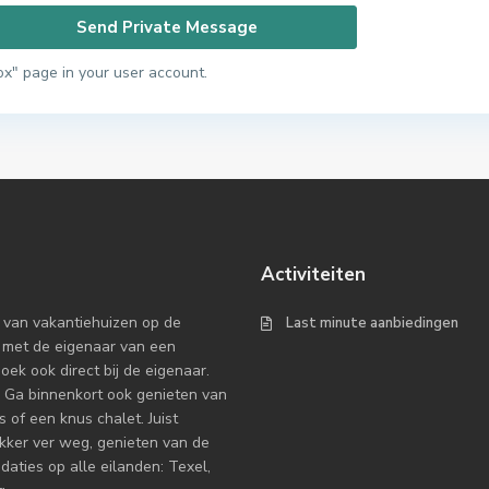
ox" page in your user account.
Activiteiten
 van vakantiehuizen op de
Last minute aanbiedingen
 met de eigenaar van een
k ook direct bij de eigenaar.
 Ga binnenkort ook genieten van
 of een knus chalet. Juist
ekker ver weg, genieten van de
ties op alle eilanden: Texel,