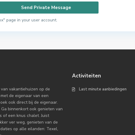
ox" page in your user account.
Activiteiten
 van vakantiehuizen op de
Last minute aanbiedingen
 met de eigenaar van een
k ook direct bij de eigenaar.
 Ga binnenkort ook genieten van
 of een knus chalet. Juist
ekker ver weg, genieten van de
ties op alle eilanden: Texel,