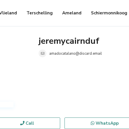
Vlieland
Terschelling
Ameland
Schiermonnikoog
jeremycairnduf
amadocatalano@discard.email
Call
WhatsApp