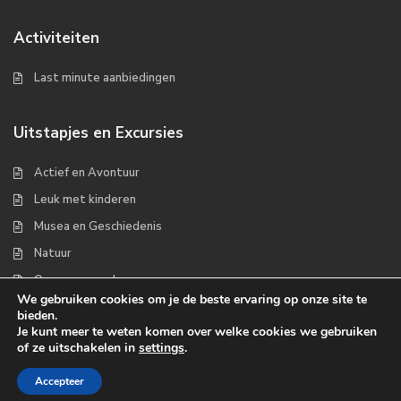
Activiteiten
Last minute aanbiedingen
Uitstapjes en Excursies
Actief en Avontuur
Leuk met kinderen
Musea en Geschiedenis
Natuur
Op zee en wad
We gebruiken cookies om je de beste ervaring op onze site te
bieden.
Je kunt meer te weten komen over welke cookies we gebruiken
of ze uitschakelen in
settings
.
Copyrights 2022 - Waddenplaats.nl
Accepteer
Over ons
Handige links
Contact
Disclaimer