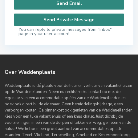
You can reply to private messages from "Inbox"
page in your user account.
Over Waddenplaats
Waddenplaats is dé plaats voor de huur en verhuur van vakantiehuizen
op de Waddeneilanden. Neem nu rechtstreeks contact op met de
eigenaar van een accommodatie op één van de Waddeneilanden en
boek ook direct bij de eigenaar. Geen bemiddelingsbijdrage, geen
verborgen kosten! Ga binnenkort ook genieten van de Waddeneilanden.
Kies voor een luxe vakantiehuis of een knus chalet. Juist dichtbij de
voorzieningen in één van de dorpen of lekker ver weg, genieten van de
natuur! We hebben een groot aanbod van accommodaties op alle
eilanden: Texel, Vlieland, Terschelling, Ameland en Schiermonnikoog .