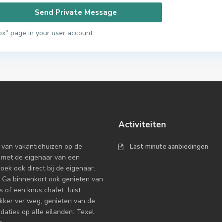
ox" page in your user account.
Activiteiten
 van vakantiehuizen op de
Last minute aanbiedingen
 met de eigenaar van een
k ook direct bij de eigenaar.
 Ga binnenkort ook genieten van
 of een knus chalet. Juist
ekker ver weg, genieten van de
ties op alle eilanden: Texel,