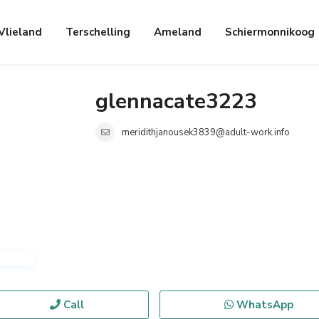
Vlieland
Terschelling
Ameland
Schiermonnikoog
glennacate3223
meridithjanousek3839@adult-work.info
Call
WhatsApp