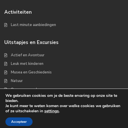
Activiteiten
Last minute aanbiedingen
Uitstapjes en Excursies
Actief en Avontuur
Leuk met kinderen
Musea en Geschiedenis
Natuur
Op zee en wad
We gebruiken cookies om je de beste ervaring op onze site te
bieden.
Je kunt meer te weten komen over welke cookies we gebruiken
of ze uitschakelen in
settings
.
Copyrights 2022 - Waddenplaats.nl
Accepteer
Over ons
Handige links
Contact
Disclaimer