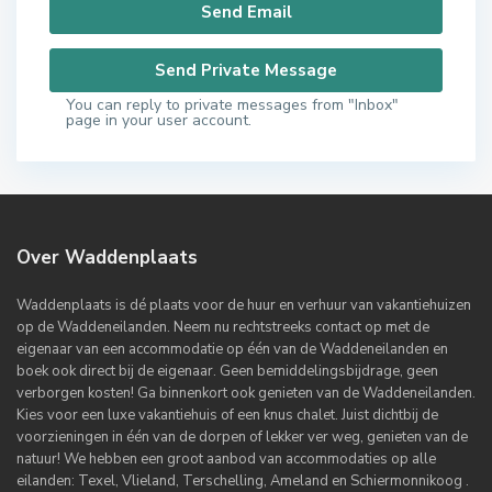
You can reply to private messages from "Inbox"
page in your user account.
Over Waddenplaats
Waddenplaats is dé plaats voor de huur en verhuur van vakantiehuizen
op de Waddeneilanden. Neem nu rechtstreeks contact op met de
eigenaar van een accommodatie op één van de Waddeneilanden en
boek ook direct bij de eigenaar. Geen bemiddelingsbijdrage, geen
verborgen kosten! Ga binnenkort ook genieten van de Waddeneilanden.
Kies voor een luxe vakantiehuis of een knus chalet. Juist dichtbij de
voorzieningen in één van de dorpen of lekker ver weg, genieten van de
natuur! We hebben een groot aanbod van accommodaties op alle
eilanden: Texel, Vlieland, Terschelling, Ameland en Schiermonnikoog .