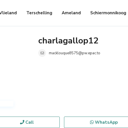
Vlieland
Terschelling
Ameland
Schiermonnikoog
charlagallop12
macklouque8575@pw.epac.to
Call
WhatsApp