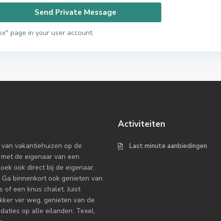
ox" page in your user account.
Activiteiten
 van vakantiehuizen op de
Last minute aanbiedingen
 met de eigenaar van een
k ook direct bij de eigenaar.
 Ga binnenkort ook genieten van
 of een knus chalet. Juist
ekker ver weg, genieten van de
ties op alle eilanden: Texel,