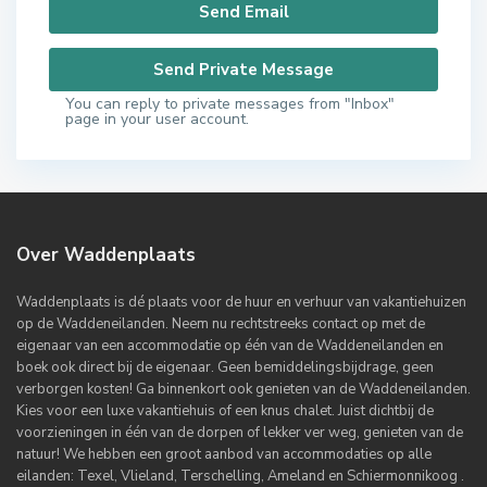
You can reply to private messages from "Inbox"
page in your user account.
Over Waddenplaats
Waddenplaats is dé plaats voor de huur en verhuur van vakantiehuizen
op de Waddeneilanden. Neem nu rechtstreeks contact op met de
eigenaar van een accommodatie op één van de Waddeneilanden en
boek ook direct bij de eigenaar. Geen bemiddelingsbijdrage, geen
verborgen kosten! Ga binnenkort ook genieten van de Waddeneilanden.
Kies voor een luxe vakantiehuis of een knus chalet. Juist dichtbij de
voorzieningen in één van de dorpen of lekker ver weg, genieten van de
natuur! We hebben een groot aanbod van accommodaties op alle
eilanden: Texel, Vlieland, Terschelling, Ameland en Schiermonnikoog .