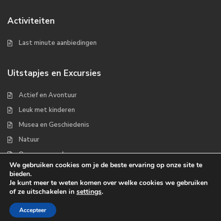
Activiteiten
Last minute aanbiedingen
Uitstapjes en Excursies
Actief en Avontuur
Leuk met kinderen
Musea en Geschiedenis
Natuur
Op zee en wad
We gebruiken cookies om je de beste ervaring op onze site te
bieden.
Je kunt meer te weten komen over welke cookies we gebruiken
of ze uitschakelen in
settings
.
Copyrights 2022 - Waddenplaats.nl
Accepteer
Over ons
Handige links
Contact
Disclaimer