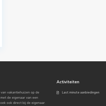
Activiteiten
 van vakantiehuizen op de
Last minute aanbiedingen
 met de eigenaar van een
k ook direct bij de eigenaar.