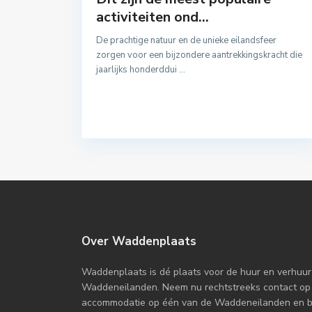
activiteiten ond...
De prachtige natuur en de unieke eilandsfeer
zorgen voor een bijzondere aantrekkingskracht die
jaarlijks honderddui
...
Over Waddenplaats
Waddenplaats is dé plaats voor de huur en verhuur
Waddeneilanden. Neem nu rechtstreeks contact op
accommodatie op één van de Waddeneilanden en boe